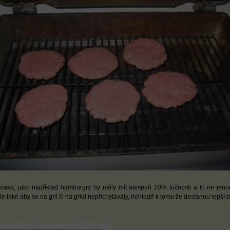
masa, jako například hamburgry by měly mít alespoň 20% tučnosti a to ne jen
le také aby se na gril či na gridl nepřichytávaly, nehledě k tomu že dostanou lepší 