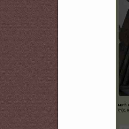
Mletá 
chuť, a