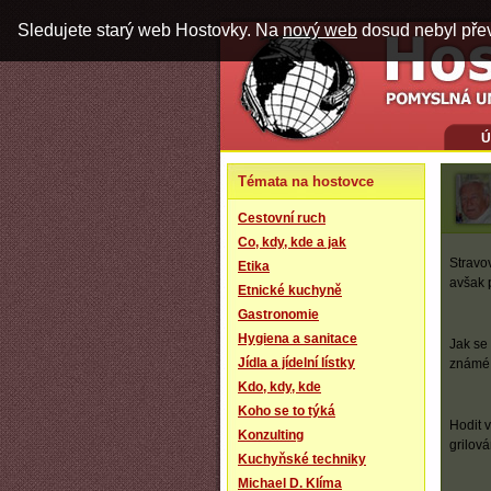
Sledujete starý web Hostovky. Na
nový web
dosud nebyl pře
Ú
Témata na hostovce
Cestovní ruch
Co, kdy, kde a jak
Stravov
Etika
avšak 
Etnické kuchyně
Gastronomie
Hygiena a sanitace
Jak se
Jídla a jídelní lístky
známé 
Kdo, kdy, kde
Koho se to týká
Hodit v
Konzulting
grilová
Kuchyňské techniky
Michael D. Klíma