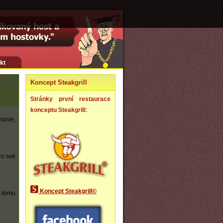
kt
Koncept Steakgrill
Stránky první restaurace
konceptu Steakgrill:
manie,
ro své
Koncept Steakgrill©
t tomu