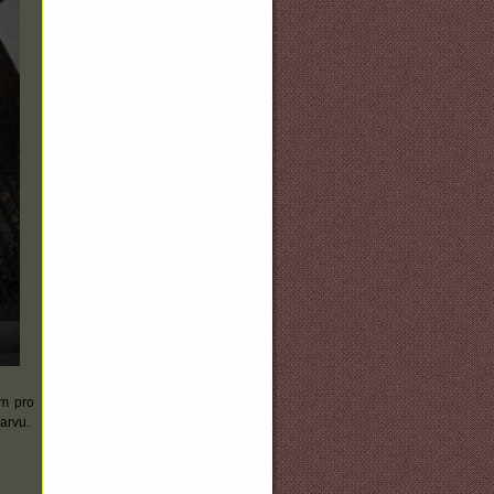
om pro
barvu.