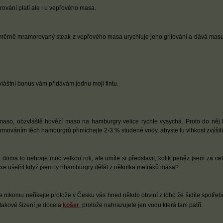
ování platí ale i u vepřového masa.
měrně mramorovaný steak z vepřového masa urychluje jeho grilování a dává masu
vláštní bonus vám přidávám jednu moji fintu.
maso, obzvláště hovězí maso na hamburgry velice rychle vysychá. Proto do něj 
ormováním těch hamburgrů přimíchejte 2-3 % studené vody, abyste tu vlhkost zvýšili
, doma to nehraje moc velkou roli, ale umíte si představit, kolik peněz jsem za cel
xe ušetřil když jsem ty hhamburgry dělál z několka metráků masa?
le nikomu neříkejte protože v Česku vás hned někdo obviní z toho že šidíte spotřebi
 takové šizení je docela
košer
, protože nahrazujete jen vodu která tam patří.