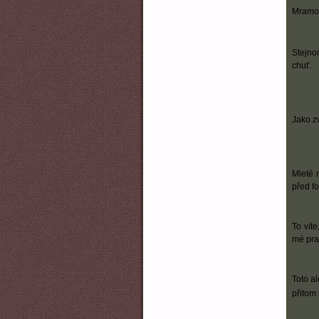
Mramor
Stejno
chuť.
Jako z
Mleté 
před f
To víte
mé pra
Toto a
přitom