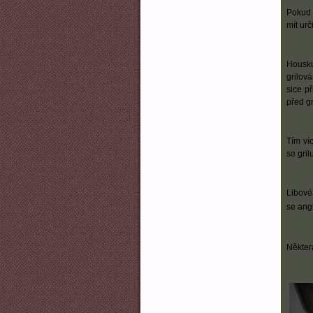
Pokud 
mít urč
Housku
grilov
sice př
před gr
Tím ví
se gril
Libové
se ang
Někter