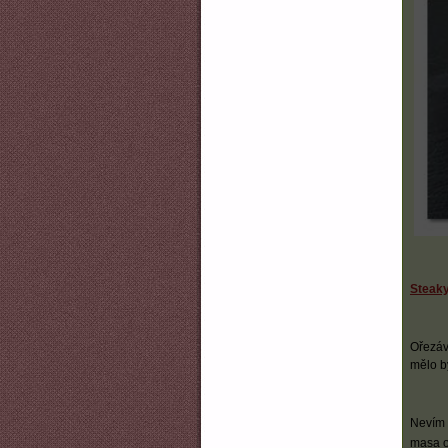
Steak
Ořezáv
mělo bý
Nevím 
masa o