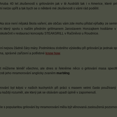
ruba 40 let zkušeností s grilováním jak v té Austrálii tak i v Americe, které pr
ní nelze upřít a tak bych se o některé mé zkušenosti s vámi rád podělil.
vka sice není nějaká škola vaření, ale občas vám zde mohu přidat výňatky ze semi
ání který spolu s naším předním grillmanem Jaroslavem Honzajkem hodláme v
skutečnit v restauraci konceptu STEAKGRILL v Račiněvsi u Roudnice.
ání nejsou žádné čáry máry. Podmínkou dobrého výsledku při grilování je jednak s
ina, správné zařízení a potřebné
know how
.
at můžeme téměř všechno, ale dnes si řekněme něco o grilování masa specif
tosti jeho mramorování anglicky zvaném
marbling
.
ování byl kdysi v našich kuchyních při práci s masem velmi často používaný
u každý rozuměl, ale který jak se obávám upadl úplně v zapomenutí.
le s popularitou grilování by mramorování měla být věnovaná zasloužená pozornos