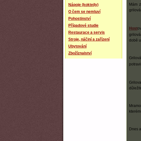
Mám zh
Nápoje (koktejly)
grilová
O čem se nemluví
Pohostinství
Případové studie
Host
o
Restaurace a servis
grilov
Stroje, náčiní a zařízení
době u
Ubytování
Zbožíznalství
Grilov
potrav
Grilov
důleži
Mramor
kterém
Dnes a