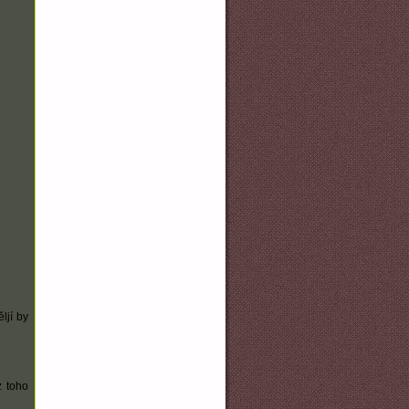
ljí by
z toho