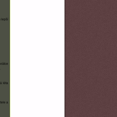
 lepší
krátce
.
á léta
tele a