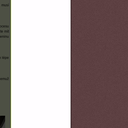
a musí
rocesu
te mít
leninu
m lépe
 čemuž