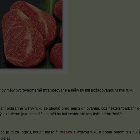
y
by měly být rovnoměrně mramorované a měly by mít požadovanou vrstvu tuku.
ání ochranné vrstvy tuku ze steaků před jejich grilováním, což někteří "barbaři" dě
t označeno jako trestní čin a měl by být trestán sto lety tisíciletého žaláře.
co je to za logiku, koupit maso či
steaky
s vrstvou tuku a doma potom ten tuk 
pižlat.