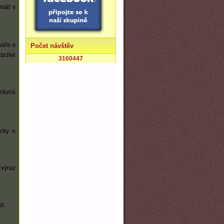
imát v
náře o
Počet návštěv
 brzké
3160447
právná
icky o
 výraz
t.