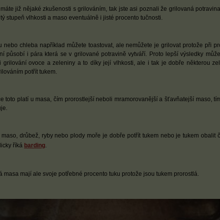
máte již nějaké zkušenosti s grilováním, tak jste asi poznali že grilovaná potravin
itý stupeň vlhkosti a maso eventuálně i jisté procento tučnosti.
 nebo chleba například můžete toastovat, ale nemůžete je grilovat protože při p
ání působí i pára která se v grilované potravině vytváří. Proto lepší výsledky může
i grilování ovoce a zeleniny a to díky její vlhkosti, ale i tak je dobře některou ze
ilováním potřít tukem.
ce toto platí u masa, čím prorostlejší neboli mramorovanější a šťavňatejší maso, tí
uje.
 maso, drůbež, ryby nebo plody moře je dobře potřít tukem nebo je tukem obalit
licky říká
barding
.
á masa mají ale svoje potřebné procento tuku protože jsou tukem prorostlá.