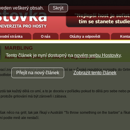
veden veškerý obsah.
Skrýt
vodní stránka
O nás
Otázky a odpovědi
Konta
MARBLING
Tento článek je nyní dostupný na
novém webu Hostovky
.
Autor: Michael Klíma | 1.7.2008 | Co, kdy, kde a jak
ací zvyklosti se mění a popularita grilování se v České republice rozrostla do Gril
Přejít na nový článek
Zobrazit tento článek
potřebná osvěta podle mně zaostává.
 zdá tak každý dělá co umí, a to je docela v pořádku pokud to dělá pro sebe nebo p
protože grilování má být zároveň i zábava.
šak něco na grill, tak jak říkají v Austrálii "To throw something on the barbie" a říka
ní podle mně ale nestačí.