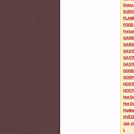
Doma j
EURO
FLAM
FOOD
Fortu
GARB
GARD
GAST
GAST
GAST
GOOD
HOSP
HOST
HOST
Hot Do
Hot Do
Hudba
HVĚZ
Jak si
I.