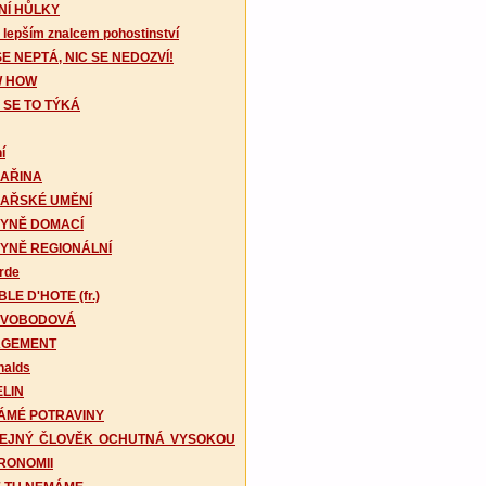
NÍ HŮLKY
 lepším znalcem pohostinství
E NEPTÁ, NIC SE NEDOZVÍ!
 HOW
 SE TO TÝKÁ
í
AŘINA
AŘSKÉ UMĚNÍ
YNĚ DOMACÍ
YNĚ REGIONÁLNÍ
rde
BLE D'HOTE (fr.)
 SVOBODOVÁ
GEMENT
alds
ELIN
ÁMÉ POTRAVINY
EJNÝ ČLOVĚK OCHUTNÁ VYSOKOU
RONOMII