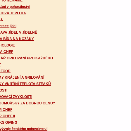
E TU NEMÁME
ání v pohostinství
JOVÁ TEPLOTA
ck
tace jídel
AVA JÍDEL V JÍDELNĚ
LA BÍDA NA KOZÁKY
HOLOGIE
 A CHEF
NÁŘ GRILOVÁNÍ PRO KAŽDÉHO
Y
 FOOD
Y KRÁJENÍ A GRILOVÁNÍ
KY VNITŘNÍ TEPLOTA STEAKŮ
OSTI
VOVACÍ ZVYKLOSTI
DOMOŘSKY ZA DOBROU CENU?
R CHEF
 CHEF II
KS GIVING
vývoje českého pohostinství