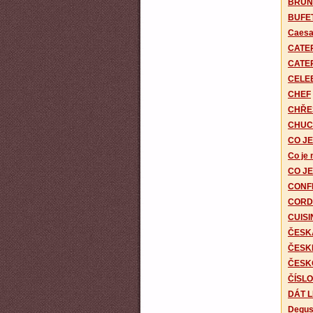
BRUN
BUFE
Caesa
CATE
CATER
CELE
CHEF
CHŘE
CHUC
CO J
Co je
CO JE
CONF
CORD
CUISI
ČESK
ČESK
ČESK
ČÍSLO
DÁT L
Degus