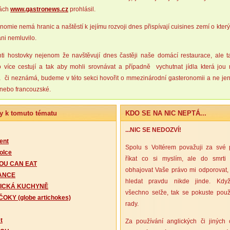
kách
www.gastronews.cz
prohlásil.
nomie nemá hranic a naštěstí k jejímu rozvoji dnes přispívají cuisines zemí o kter
ani nemluvilo.
ti hostovky nejenom že navštěvují dnes častěji naše domácí restaurace, ale t
více cestují a tak aby mohli srovnávat a případně vychutnat jídla která jou
či neznámá, budeme v této sekci hovořit o mmezinárodní gasteronomii a ne je
nebo francouzské.
y k tomuto tématu
KDO SE NA NIC NEPTÁ...
...NIC SE NEDOZVÍ!
ent
Spolu s Voltérem považuji za své 
olce
říkat co si myslím, ale do smrti
OU CAN EAT
obhajovat Vaše právo mi odporovat,
ANCE
hledat pravdu nikde jinde. Kdy
ICKÁ KUCHYNĚ
všechno selže, tak se pokuste použ
OKY (globe artichokes)
rady.
t
Za používání anglických či jiných c