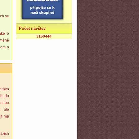
ých se
Počet návštěv
aké o
3160444
 méně
nom o
právo
 budu
 nebo
ž ale
ít mé
izích