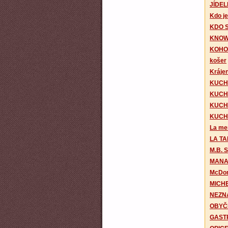
JÍDEL
Kdo je
KDO S
KNOW
KOHO
košer
Krájen
KUCH
KUCH
KUCH
KUCH
La me
LA TA
M.B.
MANA
McDon
MICH
NEZN
OBYČ
GAST