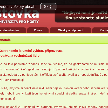
veden veškerý obsah.
Skrýt
vodní stránka
O nás
Otázky a odpovědi
Konta
ronomie
Gastronomie je umění vybírat, připravovat,
podávat a vychutnávat jídlo
se na toto podíváme zjednosušeně tak vidíme, že na gastronomii se musíme dí
u gastronomů kteří gastromii studují, případně kteří jídla vybírajíí a gastron
la stanoví, dále z pohledu těch kteří jídla tvoří a připravují, a v neposlední řadě z p
eří jídla konzumují.
KA, jak jsme si několikráte řekli, není nějakou školou vaření nebo servisu, ale 
sty neboli pro ty kteří jsou konečnými soudci výsledku snažení všech kteří 
nomii podílí.
omie nekončí 20 kilometrů za okruhem Prahy, jak zřejmě jakýsi rádoby odborn