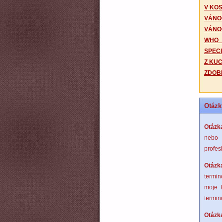
V KO
VÁNO
VÁNO
WHO
SPEC
Z KU
ZDOB
Otázk
Otázk
nebo 
profes
Otázk
termin
moje 
termin
Otázk