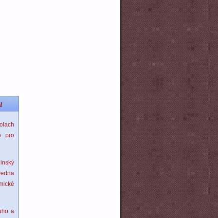
u
kolach
o pro
inský
 Jedna
mické
uho a