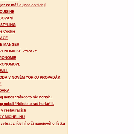
ez co máš a jinde co ti dají
CUISINE
BOVÁNÍ
 STYLING
ne Cookie
AGE
E MANGER
RONOMICKÉ VÝRAZY
RONOMIE
RONOMOVÉ
WILL
ODA V NOVÉM YORKU PROPADÁK
É
OVKA
g neboli *Někdo to rád horké* I.
g neboli *Někdo to rád horké* II.
 v restauracích
DY MICHELINU
 vybrat z jídelního či nápojového lístku