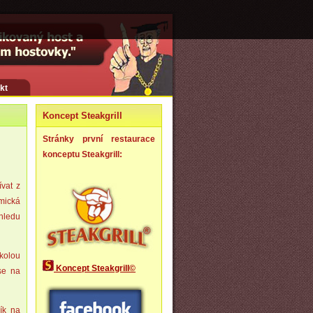
kt
Koncept Steakgrill
Stránky první restaurace
konceptu Steakgrill:
vat z
omická
ohledu
školou
Koncept Steakgrill©
se na
ík na