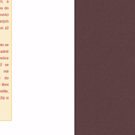
ám, a
pu do
ovníci
erých
i již
oto se
adné
elice
yž se
y mé
ré do
s těmi
idíte,
iji si