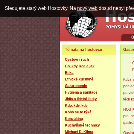
Sledujete starý web Hostovky. Na
nový web
dosud nebyl pře
Ú
Témata na hostovce
Gast
Cestovní ruch
Co, kdy, kde a jak
Etika
Etnické kuchyně
Když 
Gastronomie
pohled
Hygiena a sanitace
pravid
Jídla a jídelní lístky
těch kt
Kdo, kdy, kde
HOSTOV
Koho se to týká
pro ho
Konzulting
gastro
Kuchyňské techniky
Michael D. Klíma
Gastr