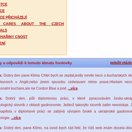
STCE
CE
CE PŘICHÁZEJÍ
 CARES ABOUT THE CZECH
IALS
CHAŘINY CNOST
ENÍ
y a odpovědi k tomuto tématu hostovky
položit otázk
a:
Dobry den pane Klima Chtel bych se zeptat,jestly nevite neco o kucharskych s
kurzech v Anglii,nebo jinem spusobu vzdelavani mimo praxe.Hledam nec
ionalni kuchare,ale ne Cordon Blue a pod.
...více
a:
Dobrý den, píši diplomovou práci, v které zpracovávám česko-ukraj
ologický slovník z oblasti gastronomie. Jelikož takovýto slovník zatím neexistuje.
kapitola v diplomové práci se zabývá vývojem české a ukrajinské gastrono
ologie.
...více
a:
Dobrý den, pane Klímo, na úvod bych rád řekl, že Váš web znám docela dlo