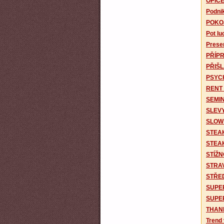
OPIC
Podnik
POKO
Pot lu
Presen
PŘÍPR
PŘIŠ
PSYC
RENT
SEMI
SLEV
SLOW
STEAK
STEA
STÍŽN
STRA
STŘE
SUPE
SUPER
THAN
Trend 