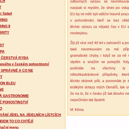
CH
odborných výrazu se neomlouv
T
naopak si myslím, že dnes po vstu
r Salad
EU by mi měli být vděčni hlavně prac
RING
v pohostinství, kteří se bez někt
ING II
těchto výrazu za nějaký čas v EU as
BRITY
neobejdou.
Žiji již více než 40 let v zahraničí a pr
ST
také neomlouvám za mé příp
PA
gramatické chyby, i když se za ně v
E ČERSTVÁ RYBA
stydím a snažím se polepšit. Kd
 nového v českém pohostinství
podíváte na všechny t
 SPRÁVNÉ A CO NE
několikastránkové příspěvky, kte
IT
těchto stránek píši, a porovnáte je 
ON BLEU
krátkými dotazy mých čtenářů, tak uv
NE
že na to, že v česku již tak dlouho než
Á GASTRONOMIE
nepočínám tak špatně.
É POHOSTINSTVÍ
O
M. Klima
VÁNÍ JÍDEL NA JÍDELNÍCH LÍSTCÍCH
IDEM TO CO CHTĚJÍ
tační menu