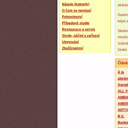
Nápoje (koktejly)
strán
O čem se nemluví
Gastro
Pohostinství
kdysi 
Případové studie
Restaurace a servis
Studen
Stroje, náčiní a zařízení
mnoho 
Ubytování
známá 
Zbožíznalství
české 
Článk
À la
abstin
Agrod
ALL Y
AMBI
AMER
ARTYČ
B.S.
Banke