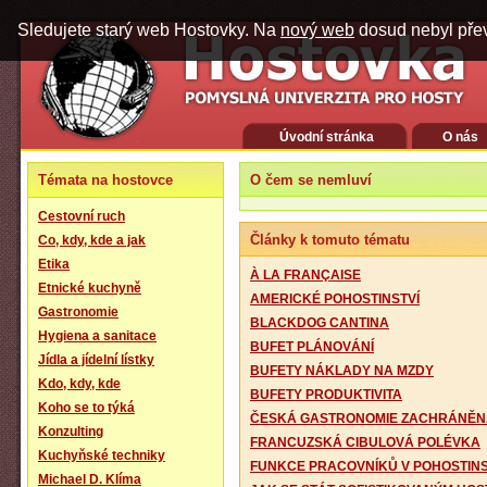
Sledujete starý web Hostovky. Na
nový web
dosud nebyl pře
Úvodní stránka
O nás
Témata na hostovce
O čem se nemluví
Cestovní ruch
Články k tomuto tématu
Co, kdy, kde a jak
Etika
À LA FRANÇAISE
Etnické kuchyně
AMERICKÉ POHOSTINSTVÍ
Gastronomie
BLACKDOG CANTINA
Hygiena a sanitace
BUFET PLÁNOVÁNÍ
Jídla a jídelní lístky
BUFETY NÁKLADY NA MZDY
Kdo, kdy, kde
BUFETY PRODUKTIVITA
Koho se to týká
ČESKÁ GASTRONOMIE ZACHRÁNĚN
Konzulting
FRANCUZSKÁ CIBULOVÁ POLÉVKA
Kuchyňské techniky
FUNKCE PRACOVNÍKŮ V POHOSTINS
Michael D. Klíma