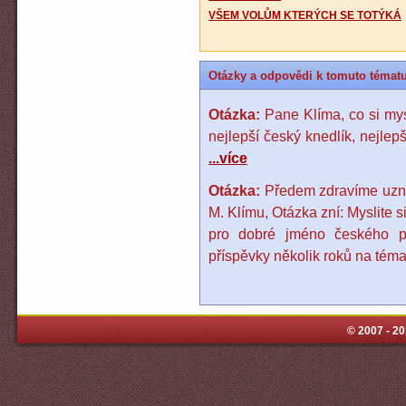
VŠEM VOLŮM KTERÝCH SE TOTÝKÁ
Otázky a odpovědi k tomuto témat
Otázka:
Pane Klíma, co si mysí
nejlepší český knedlík, nejlep
...více
Otázka:
Předem zdravíme uzná
M. Klímu, Otázka zní: Myslite s
pro dobré jméno českého p
příspěvky několik roků na téma
© 2007 - 2