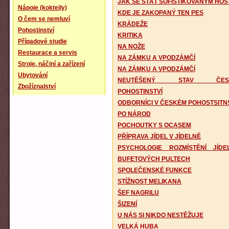
JAK SE STÁT SOFISTIKOVANÝM HO
Nápoje (koktejly)
KDE JE ZAKOPANÝ TEN PES
O čem se nemluví
KRÁDEŽE
Pohostinství
KRITIKA
Případové studie
NA NOŽE
Restaurace a servis
NA ZÁMKU A VPODZÁMČÍ
Stroje, náčiní a zařízení
NA ZÁMKU A VPODZÁMČÍ
Ubytování
NEUTĚŠENÝ STAV ČES
Zbožíznalství
POHOSTINSTVÍ
ODBORNÍCI V ČESKÉM POHOSTSITN
PO NÁROD
POCHOUTKY S OCASEM
PŘÍPRAVA JÍDEL V JÍDELNĚ
PSYCHOLOGIE ROZMÍSTĚNÍ JÍD
BUFETOVÝCH PULTECH
SPOLEČENSKÉ FUNKCE
STÍŽNOST MELIKANA
ŠEF NAGRILU
ŠIZENÍ
U NÁS SI NIKDO NESTĚŽUJE
VELKÁ HUBA