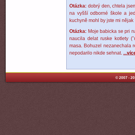
Otázka:
dobrý den, chtela jse
na vyšší odborné škole a je
kuchyně mohl by jste mi nějak
Otázka:
Moje babicka se pri n
naucila delat ruske kotlety ("
masa. Bohuzel nezanechala re
nepodarilo nikde sehnat.
...víc
© 2007 - 2