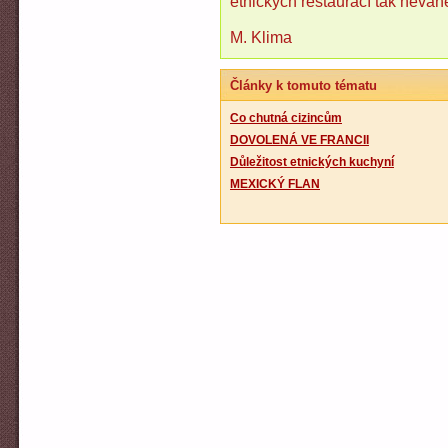
etnických restaurací tak neváhe
M. Klima
Články k tomuto tématu
Co chutná cizincům
DOVOLENÁ VE FRANCII
Důležitost etnických kuchyní
MEXICKÝ FLAN