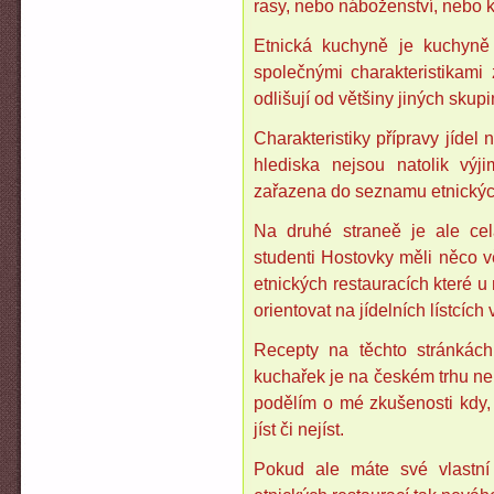
rasy, nebo náboženství, nebo k
Etnická kuchyně je kuchyně u
společnými charakteristikami 
odlišují od většiny jiných skupi
Charakteristiky přípravy jídel
hlediska nejsou natolik vý
zařazena do seznamu etnickýc
Na druhé straneě je ale cel
studenti Hostovky měli něco v
etnických restauracích které u 
orientovat na jídelních lístcích 
Recepty na těchto stránkách
kuchařek je na českém trhu nep
podělím o mé zkušenosti kdy, 
jíst či nejíst.
Pokud ale máte své vlastní