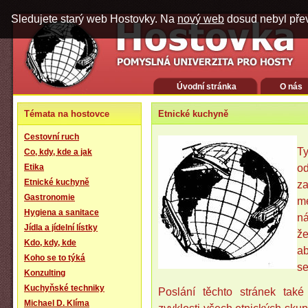
Sledujete starý web Hostovky. Na
nový web
dosud nebyl pře
Úvodní stránka
O nás
Témata na hostovce
Etnické kuchyně
Cestovní ruch
Ty
Co, kdy, kde a jak
Etika
od
Etnické kuchyně
z
Gastronomie
m
Hygiena a sanitace
ná
Jídla a jídelní lístky
že
Kdo, kdy, kde
ab
Koho se to týká
se
Konzulting
Kuchyňské techniky
Poslání těchto stránek tak
Michael D. Klíma