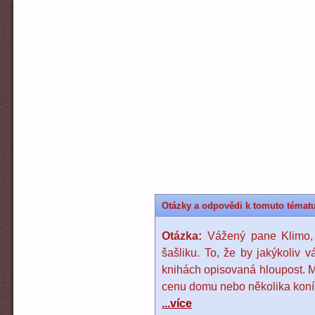
Otázky a odpovědi k tomuto témat
Otázka:
Vážený pane Klimo, 
šašliku. To, že by jakýkoliv v
knihách opisovaná hloupost. M
cenu domu nebo několika koní a
...více