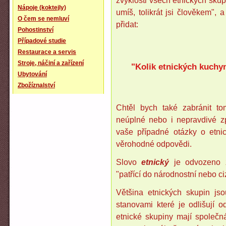
zvyklosti všech etnických skupi
Nápoje (koktejly)
umíš, tolikrát jsi člověkem",
O čem se nemluví
přidat:
Pohostinství
Případové studie
Restaurace a servis
Stroje, náčiní a zařízení
"Kolik etnických kuchyní
Ubytování
Zbožíznalství
Chtěl bych také zabránit t
neúplné nebo i nepravdivé zp
vaše případné otázky o etn
věrohodné odpovědi.
Slovo
etnický
je odvozeno 
"patřící do národnostní nebo ci
Většina etnických skupin j
stanovami které je odlišují 
etnické skupiny mají společná