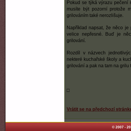
Pokud se týká výrazu pečení na
musíte být pozorní protože 
grilováním také nerozlišuje.
Například napsat, že něco je
velice nepřesné. Buď je něc
grilování.
Rozdíl v názvech jednotlivý
nekteré kuchařské školy a kuch
grilování a pak na tam na grilu t
□
Vrátit se na předchozí stránk
© 2007 - 2