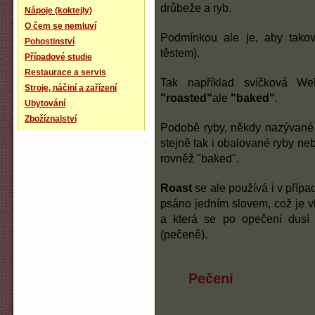
drůbeže a ryb.
Nápoje (koktejly)
O čem se nemluví
Podmínkou ale je, aby tako
Pohostinství
těstem).
Případové studie
Restaurace a servis
Tak například svíčková We
Stroje, náčiní a zařízení
"roasted"
ale
"baked"
.
Ubytování
Zbožíznalství
Podobě ryby, někdy nazývan
stejně tak i obalované ryby n
rovněž "baked".
Roast
se ale používá i v příp
psáno jedním slovem, což je v
a která se po opečení dusí
(pečeně).
Pečení