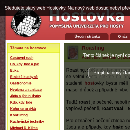
Sledujete starý web Hostovky. Na
nový web
dosud nebyl pře
Úvodní stránka
O nás
Roasting
Témata na hostovce
Tento článek je nyní 
Autor: Michael Klíma | 28.
Cestovní ruch
Co, kdy, kde a jak
Roasting, spíše ale jenom roas
Etika
Přejít na nový čl
se velmi často setkáte na angl
Etnické kuchyně
studenti
host
ovky byste měli 
Gastronomie
maso, drůbež a případně ryby.
Hygiena a sanitace
Jídla a jídelní lístky
Tudíž
roast
je pečeně, neboli
Kdo, kdy, kde
vepřová pečeně,
roast veal
= t
Koho se to týká
Konzulting
Pro označení pečení chleba n
Kuchyňské techniky
Jsou ale případy, kdy
bake
se
Michael D. Klíma